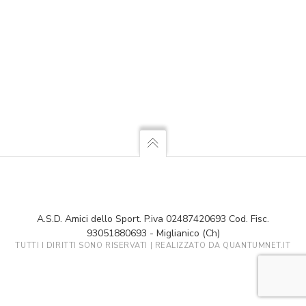
A.S.D. Amici dello Sport. P.iva 02487420693 Cod. Fisc.
93051880693 - Miglianico (Ch)
TUTTI I DIRITTI SONO RISERVATI | REALIZZATO DA
QUANTUMNET.IT